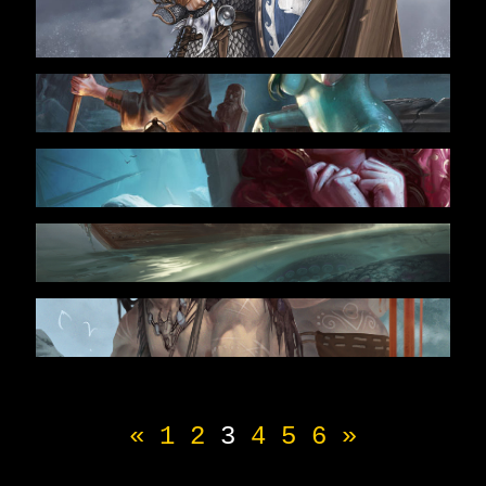
«
1
2
3
4
5
6
»