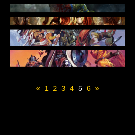
«
1
2
3
4
5
6
»